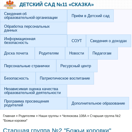
Перейти к основному содержанию
Skip to search
ДЕТСКИЙ САД №11 «СКАЗКА»
Сведения об
Приём в Детский сад
образовательной организации
Обработка персональных
данных
Информационная
СОУТ
Сведения о доходах
безопасность
Доска почета
Родителям
Новости
Педагогам
Персональные странички
Ресурсный центр
Безопасность
Патриотическое воспитание
Независимая оценка качества
образовательной деятельности
Программа просвещения
Дополнительное образование
родителей
Вы здесь
Главная
»
Родителям
»
Наши группы
»
Челнокова 108А
»
Старшая группа №2
"Божьи коровки"
Старшая группа №2 "Божьи коровки"