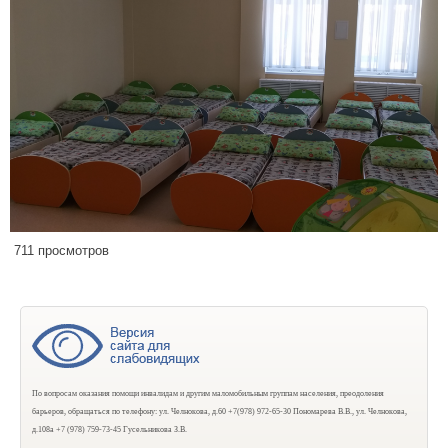
711 просмотров
По вопросам оказания помощи инвалидам и другим маломобильным группам населения, преодоления
барьеров, обращаться по телефону: ул. Челнокова, д.60 +7(978) 972-65-30 Пономарева В.В., ул. Челнокова,
д.108а +7 (978) 759-73-45 Гусельникова З.В.