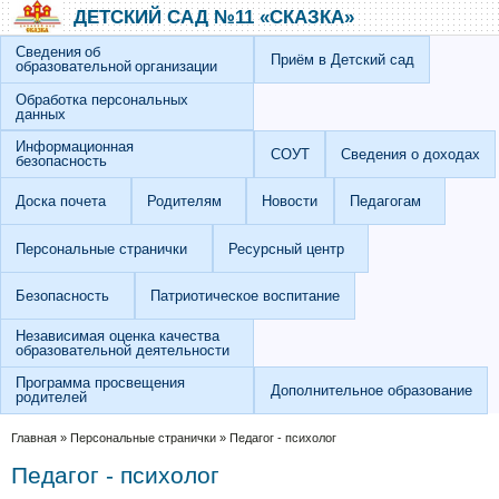
Перейти к основному содержанию
Skip to search
ДЕТСКИЙ САД №11 «СКАЗКА»
Сведения об
Приём в Детский сад
образовательной организации
Обработка персональных
данных
Информационная
СОУТ
Сведения о доходах
безопасность
Доска почета
Родителям
Новости
Педагогам
Персональные странички
Ресурсный центр
Безопасность
Патриотическое воспитание
Независимая оценка качества
образовательной деятельности
Программа просвещения
Дополнительное образование
родителей
Вы здесь
Главная
»
Персональные странички
»
Педагог - психолог
Педагог - психолог