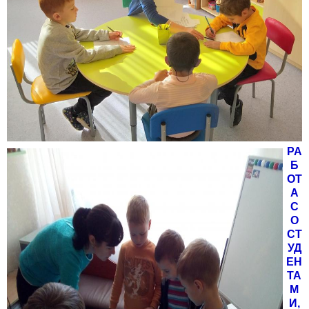
РА
Б
ОТ
А
С
О
СТ
УД
ЕН
ТА
М
И,