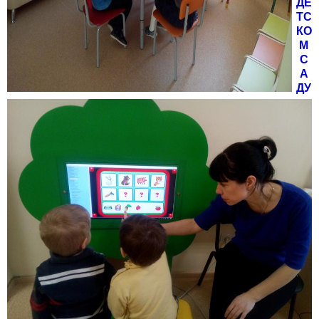
ДЕ
ТС
КО
М
С
А
ДУ