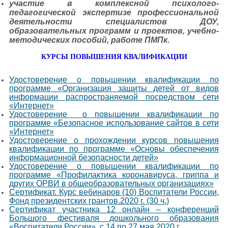
участие в комплексной психолого-
педагогической экспертизе профессиональной
деятельности специалистов ДОУ,
образовательных программ и проектов, учебно-
методических пособий, работе ПМПк.
КУРСЫ ПОВЫШЕНИЯ КВАЛИФИКАЦИИ
Удостоверение о повышении квалификации по
программе «Организация защиты детей от видов
информации распространяемой посредством сети
«Интернет»
Удостоверение о повышении квалификации по
программе «Безопасное использование сайтов в сети
«Интернет»
Удостоверение о прохождении курсов повышения
квалификации по программе «Основы обеспечения
информационной безопасности детей»
Удостоверение о повышении квалификации по
программе «Профилактика коронавируса, гриппа и
других ОРВИ в общеобразовательных организациях»
Сертификат. Курс вебинаров (10) Воспитатели России,
Фонд президентских грантов.2020 г. (30 ч.)
Сертификат участника 12 онлайн – конференций
Большого фестиваля дошкольного образования
«Воспитатели России» с 14 по 27 мая 2020 г.