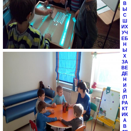
В
Ы
С
Ш
ИХ
УЧ
ЕБ
Н
Ы
Х
ЗА
ВЕ
ДЕ
Н
И
Й
(П
РА
КТ
ИК
А
В