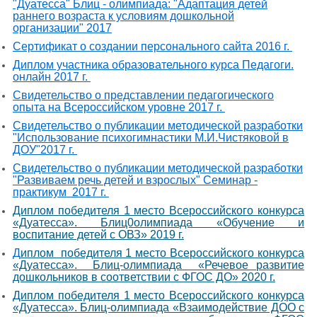
"Дуатесса" Блиц - олимпиада: "Адаптация детей
раннего возраста к условиям дошкольной
организации" 2017
Сертификат о создании персонального сайта 2016 г.
Диплом участника образовательного курса Педагоги.
онлайн 2017 г.
Свидетельство о представлении педагогического
опыта на Всероссийском уровне 2017 г.
Свидетельство о публикации методической разработки
"Использование психогимнастики М.И.Чистяковой в
ДОУ"2017 г.
Свидетельство о публикации методической разработки
"Развиваем речь детей и взрослых" Семинар -
практикум 2017 г.
Диплом победителя 1 место Всероссийского конкурса
«Дуатесса». Блиц0олимпиада «Обучение и
воспитание детей с ОВЗ» 2019 г.
Д
иплом победителя 1 место Всероссийского конкурса
«Дуатесса». Блиц-олимпиада «Речевое развитие
дошкольников в соответствии с ФГОС ДО» 2020 г.
Диплом победителя 1 место Всероссийского конкурса
«Дуатесса». Блиц-олимпиада «Взаимодействие ДОО с