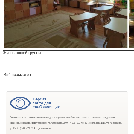
Жизнь нашей группы
454 просмотра
По вопросам оказания помощи инвалидам и другим маломобильным группам населения, преодоления
барьеров, обращаться по телефону: ул. Челнокова, д.60 +7(978) 972-65-30 Пономарева В.В., ул. Челнокова,
д.108а +7 (978) 759-73-45 Гусельникова З.В.