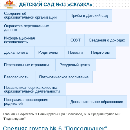
Перейти к основному содержанию
Skip to search
ДЕТСКИЙ САД №11 «СКАЗКА»
Сведения об
Приём в Детский сад
образовательной организации
Обработка персональных
данных
Информационная
СОУТ
Сведения о доходах
безопасность
Доска почета
Родителям
Новости
Педагогам
Персональные странички
Ресурсный центр
Безопасность
Патриотическое воспитание
Независимая оценка качества
образовательной деятельности
Программа просвещения
Дополнительное образование
родителей
Вы здесь
Главная
»
Родителям
»
Наши группы
»
ул. Челнокова, 60
»
Средняя группа № 6
"Подсолнушек"
Средняя группа № 6 "Подсолнушек"