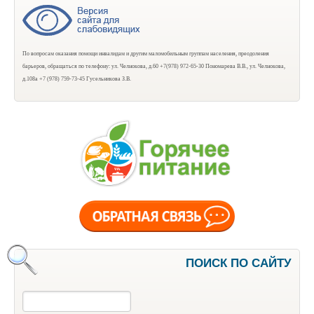
По вопросам оказания помощи инвалидам и другим маломобильным группам населения, преодоления
барьеров, обращаться по телефону: ул. Челнокова, д.60 +7(978) 972-65-30 Пономарева В.В., ул. Челнокова,
д.108а +7 (978) 759-73-45 Гусельникова З.В.
ПОИСК ПО САЙТУ
Поиск