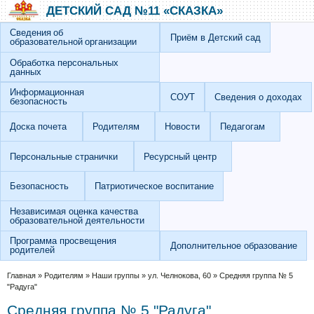
Перейти к основному содержанию
Skip to search
ДЕТСКИЙ САД №11 «СКАЗКА»
Сведения об
Приём в Детский сад
образовательной организации
Обработка персональных
данных
Информационная
СОУТ
Сведения о доходах
безопасность
Доска почета
Родителям
Новости
Педагогам
Персональные странички
Ресурсный центр
Безопасность
Патриотическое воспитание
Независимая оценка качества
образовательной деятельности
Программа просвещения
Дополнительное образование
родителей
Вы здесь
Главная
»
Родителям
»
Наши группы
»
ул. Челнокова, 60
»
Средняя группа № 5
"Радуга"
Средняя группа № 5 "Радуга"