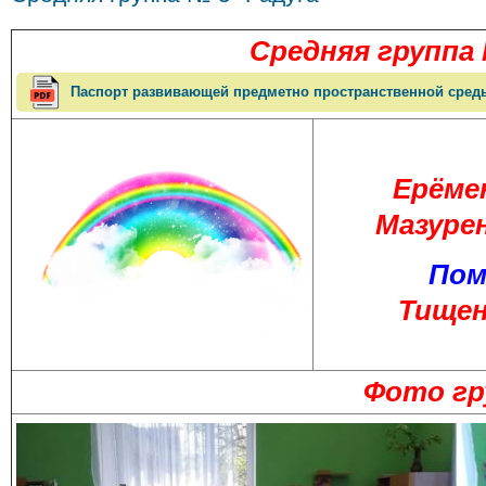
Средняя
группа
Паспорт развивающей предметно пространственной сред
Ерёме
Мазуре
Пом
Тищен
Фото г