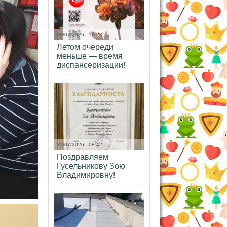
30/07/2026 - 18:23
Летом очереди
меньше — время
диспансеризации!
25/07/2026 - 08:42
Поздравляем
Гусельникову Зою
Владимировну!