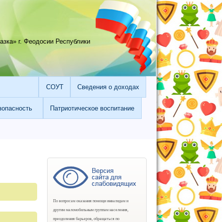
зка» г. Феодосии Республики
СОУТ
Сведения о доходах
зопасность
Патриотическое воспитание
По вопросам оказания помощи инвалидам и
другим маломобильным группам населения,
преодоления барьеров, обращаться по