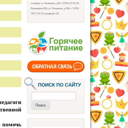
телефону: ул. Челнокова, д.60 +7(978) 972-65-30
Пономарева В.В., ул. Челнокова, д.108а +7 (978)
759-73-45 Гусельникова З.В.
ПОИСК ПО САЙТУ
Поиск
едагоги
твенной
 помочь