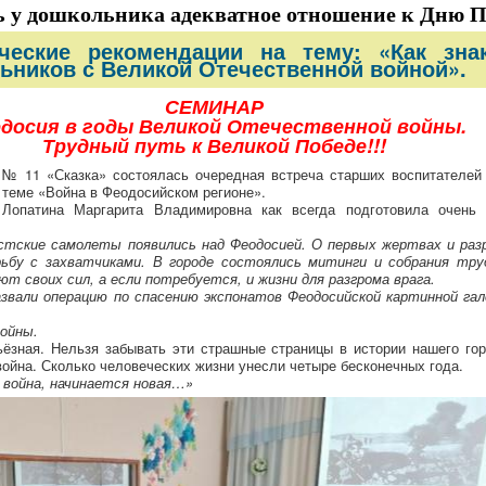
 у дошкольника адекватное отношение к Дню 
ческие рекомендации на тему: «Как зна
ьников с Великой Отечественной войной».
СЕМИНАР
досия в годы Великой Отечественной войны.
Трудный путь к Великой Победе!!!
№ 11 «Сказка» состоялась очередная встреча старших воспитателей 
 теме «Война в Феодосийском регионе».
Лопатина Маргарита Владимировна как всегда подготовила очень 
стские самолеты появились над Феодосией. О первых жертвах и раз
рьбу с захватчиками. В городе состоялись митинги и собрания тру
т своих сил, а если потребуется, и жизни для разгрома врага.
звали операцию по спасению экспонатов Феодосийской картинной гал
войны.
ьёзная. Нельзя забывать эти страшные страницы в истории нашего го
 война. Сколько человеческих жизни унесли четыре бесконечных года.
 война, начинается новая…»