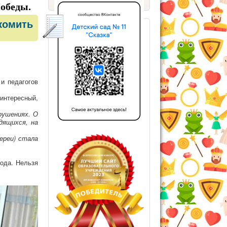
Победы.
комить
и педагогов
интересный,
рушениях. О
дящихся, на
ереи) стала
рода. Нельзя