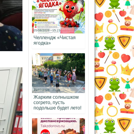
05/08/2026 - 15:23
Челлендж «Чистая
ягодка»
31/07/2026 - 21:24
Жарким солнышком
согрето, пусть
подольше будет лето!