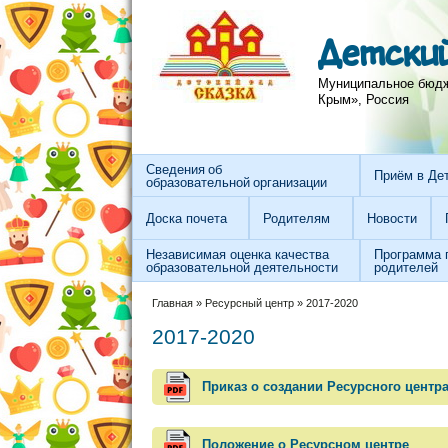
Перейти к основному содержанию
Skip to search
Детский
Муниципальное бюдже
Крым», Россия
Сведения об
Приём в Де
образовательной организации
Доска почета
Родителям
Новости
Независимая оценка качества
Программа 
образовательной деятельности
родителей
Вы здесь
Главная
»
Ресурсный центр
»
2017-2020
2017-2020
Приказ о создании Ресурсного центр
Положение о Ресурсном центре