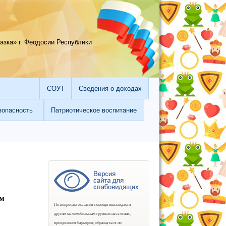
зка» г. Феодосии Республики
СОУТ
Сведения о доходах
зопасность
Патриотическое воспитание
ом
По вопросам оказания помощи инвалидам и
другим маломобильным группам населения,
преодоления барьеров, обращаться по