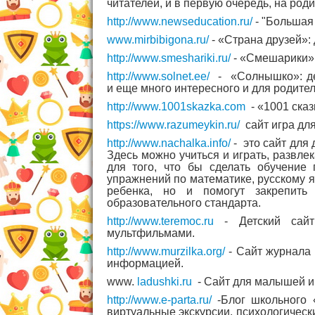
читателей, и в первую очередь, на род
http://www.newseducation.ru/
- "Большая
www.mirbibigona.ru/
- «Страна друзей»: 
http://www.smeshariki.ru/
- «Смешарики»:
http://www.solnet.ee/
- «Солнышко»: де
и еще много интересного и для родител
http://www.1001skazka.com
- «1001 сказ
https://www.razumeykin.ru/
сайт игра для
http://www.nachalka.info/
- это сайт для 
Здесь можно учиться и играть, развле
для того, что бы сделать обучение
упражнений по математике, русскому я
ребенка, но и помогут закрепить
образовательного стандарта.
http://www.teremoc.ru
- Детский сайт
мультфильмами.
http://www.murzilka.org/
- Сайт журнала 
информацией.
www.
ladushki.ru
- Сайт для малышей и 
http://www.e-parta.ru/
-Блог школьного 
виртуальные экскурсии, психологическ