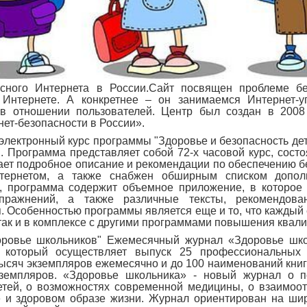
сного Интернета в России.Сайт посвящен проблеме бе
Интернете. А конкретнее – он занимаемся Интернет-у
в отношении пользователей. Центр был создан в 2008
ет-безопасности в России».
- электронный курс программы "Здоровье и безопасность де
. Программа представляет собой 72-х часовой курс, сост
ет подробное описание и рекомендации по обеспечению б
тернетом, а также снабжен обширным списком допол
о, программа содержит объемное приложение, в которое
упражнений, а также различные тексты, рекомендов
. Особенностью программы является еще и то, что каждый
 так и в комплексе с другими программами повышения квал
овье школьников" Ежемесячный журнал «Здоровье шко
 который осуществляет выпуск 25 профессиональных
ысяч экземпляров ежемесячно и до 100 наименований кни
земпляров. «Здоровье школьника» - новый журнал о п
етей, о возможностях современной медицины, о взаимоо
ге и здоровом образе жизни. Журнал ориентирован на ши