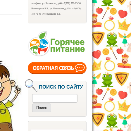
телефону: ул. Челнокова, д.60 +7(978) 972-65-30
Пономарева В.В., ул. Челнокова, д.108а +7 (978)
759-73-45 Гусельникова З.В.
ПОИСК ПО САЙТУ
Поиск