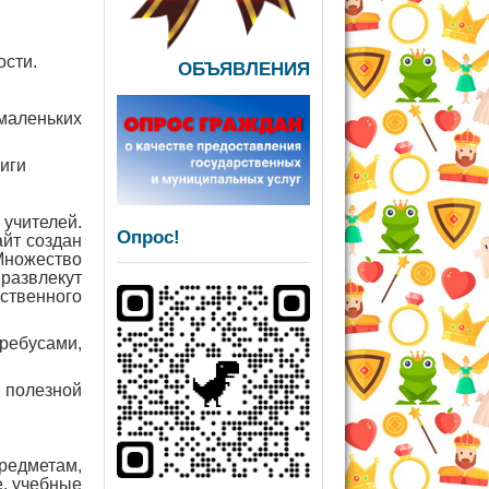
ости.
ОБЪЯВЛЕНИЯ
маленьких
иги
 учителей.
Опрос!
айт создан
Множество
 развлекут
ственного
ебусами,
й полезной
редметам,
е, учебные