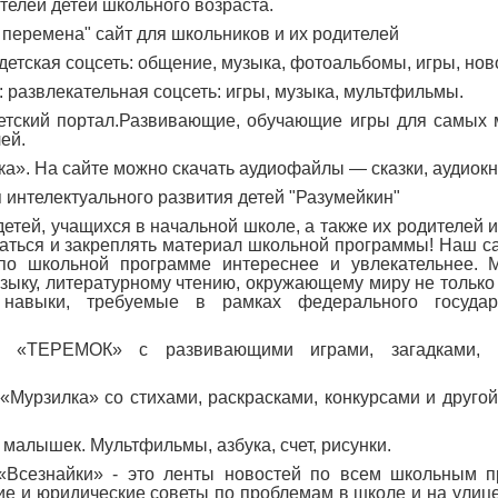
ителей детей школьного возраста.
 перемена" сайт для школьников и их родителей
детская соцсеть: общение, музыка, фотоальбомы, игры, нов
 развлекательная соцсеть: игры, музыка, мультфильмы.
тский портал.Развивающие, обучающие игры для самых 
ей.
ка». На сайте можно скачать аудиофайлы — сказки, аудиокн
 интелектуального развития детей "Разумейкин"
детей, учащихся в начальной школе, а также их родителей и
каться и закреплять материал школьной программы! Наш с
 по школьной программе интереснее и увлекательнее. 
зыку, литературному чтению, окружающему миру не только
 навыки, требуемые в рамках федерального государ
 «ТЕРЕМОК» с развивающими играми, загадками, р
«Мурзилка» со стихами, раскрасками, конкурсами и друго
малышек. Мультфильмы, азбука, счет, рисунки.
«Всезнайки» - это ленты новостей по всем школьным п
ие и юридические советы по проблемам в школе и на улиц