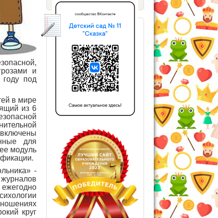
зопасной,
грозами и
 году под
тей в мире
оящий из 6
езопасной
нительной
 включены
анные для
 ее модуль
ификации.
льника» -
 журналов
г ежегодно
сихологии
тношениях
рокий круг