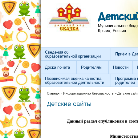
Перейти к основному содержанию
Skip to search
Детский
Муниципальное бюдже
Крым», Россия
Сведения об
Приём в Де
образовательной организации
Доска почета
Родителям
Новости
Независимая оценка качества
Программа 
образовательной деятельности
родителей
Вы здесь
Главная
»
Информационная безопасность
»
Детские сай
Детские сайты
Данный раздел опубликован в соо
Министерства 