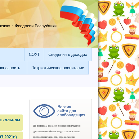
зка» г. Феодосии Республики
СОУТ
Сведения о доходах
зопасность
Патриотическое воспитание
школьном
По вопросам оказания помощи инвалидам и
другим маломобильным группам населения,
.2021г.)
преодоления барьеров, обращаться по