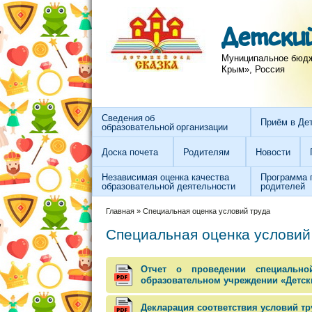
Перейти к основному содержанию
Skip to search
Детский
Муниципальное бюдже
Крым», Россия
Сведения об
Приём в Де
образовательной организации
Доска почета
Родителям
Новости
Независимая оценка качества
Программа 
образовательной деятельности
родителей
Вы здесь
Главная
»
Специальная оценка условий труда
Специальная оценка условий
Отчет о проведении специальн
образовательном учреждении «Детский
Декларация соответствия условий тр