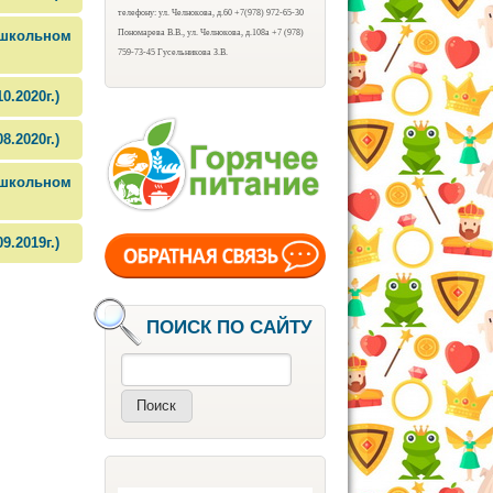
телефону: ул. Челнокова, д.60 +7(978) 972-65-30
Пономарева В.В., ул. Челнокова, д.108а +7 (978)
школьном
759-73-45 Гусельникова З.В.
.2020г.)
.2020г.)
школьном
.2019г.)
ПОИСК ПО САЙТУ
Поиск