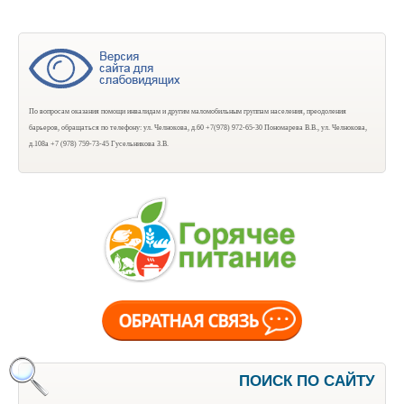
По вопросам оказания помощи инвалидам и другим маломобильным группам населения, преодоления
барьеров, обращаться по телефону: ул. Челнокова, д.60 +7(978) 972-65-30 Пономарева В.В., ул. Челнокова,
д.108а +7 (978) 759-73-45 Гусельникова З.В.
ПОИСК ПО САЙТУ