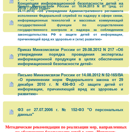
Концепции информационной безопасности детей на
Приказ Минкомсвязи России от 10.04.2013 N 81 (ред. от
2018 - 2020 годы»
24.11.2014) «Об утверждении Административного регламента
исполнения Федеральной службой по надзору в сфере связи,
информационных технологий и массовых коммуникаций
государственной функции по осуществлению
государственного контроля и надзора за соблюдением
законодательства РФ о защите детей от информации,
причиняющей вред их здоровью и (или) развитию»
Приказ Минкомсвязи России от 29.08.2012 N 217 «Об
утверждении порядка проведения экспертизы
информационной продукции в целях обеспечения
информационной безопасности детей»
Письмо Минкомсвязи России от 14.08.2012 N 52-165/ВА
«О применении норм Федерального закона от 29
декабря 2010 г. N 436-ФЗ «О защите детей от
информации, причиняющей вред их здоровью и
развитию»
ФЗ от 27.07.2006 г. № 152-ФЗ "О персональных
данных"
Методические рекомендации по реализации мер, направленных