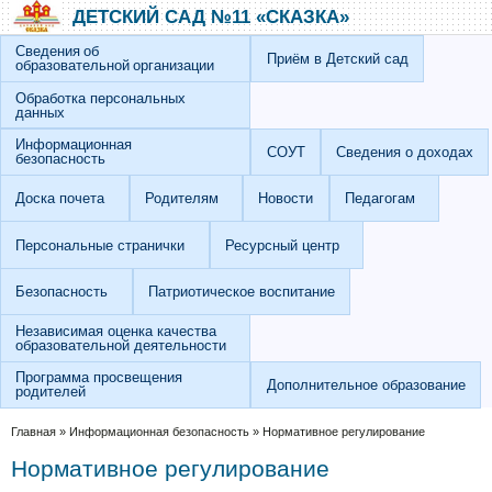
Перейти к основному содержанию
Skip to search
ДЕТСКИЙ САД №11 «СКАЗКА»
Сведения об
Приём в Детский сад
образовательной организации
Обработка персональных
данных
Информационная
СОУТ
Сведения о доходах
безопасность
Доска почета
Родителям
Новости
Педагогам
Персональные странички
Ресурсный центр
Безопасность
Патриотическое воспитание
Независимая оценка качества
образовательной деятельности
Программа просвещения
Дополнительное образование
родителей
Вы здесь
Главная
»
Информационная безопасность
»
Нормативное регулирование
Нормативное регулирование