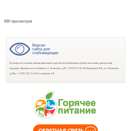
680 просмотров
По вопросам оказания помощи инвалидам и другим маломобильным группам населения, преодоления
барьеров, обращаться по телефону: ул. Челнокова, д.60 +7(978) 972-65-30 Пономарева В.В., ул. Челнокова,
д.108а +7 (978) 759-73-45 Гусельникова З.В.