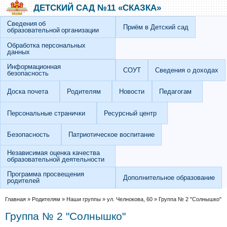
Перейти к основному содержанию
Skip to search
ДЕТСКИЙ САД №11 «СКАЗКА»
Сведения об
Приём в Детский сад
образовательной организации
Обработка персональных
данных
Информационная
СОУТ
Сведения о доходах
безопасность
Доска почета
Родителям
Новости
Педагогам
Персональные странички
Ресурсный центр
Безопасность
Патриотическое воспитание
Независимая оценка качества
образовательной деятельности
Программа просвещения
Дополнительное образование
родителей
Вы здесь
Главная
»
Родителям
»
Наши группы
»
ул. Челнокова, 60
»
Группа № 2 "Солнышко"
Группа № 2 "Солнышко"