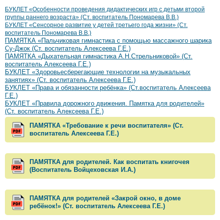
БУКЛЕТ «Особенности проведения дидактических игр с детьми второй
группы раннего возраста» (Ст. воспитатель Пономарева В.В.)
БУКЛЕТ «Сенсорное развитие у детей третьего года жизни» (Ст.
воспитатель Пономарева В.В.)
ПАМЯТКА «Пальчиковая гимнастика с помощью массажного шарика
Су-Джок (Ст. воспитатель Алексеева Г.Е.)
ПАМЯТКА «Дыхательная гимнастика А.Н.Стрельниковой» (Ст.
воспитатель Алексеева Г.Е.)
БУКЛЕТ «Здоровьесберегающие технологии на музыкальных
занятиях» (Ст. воспитатель Алексеева Г.Е.)
БУКЛЕТ «Права и обязанности ребёнка» (Ст.воспитатель Алексеева
Г.Е.)
БУКЛЕТ «Правила дорожного движения. Памятка для родителей»
(Ст. воспитатель Алексеева Г.Е.)
ПАМЯТКА «Требование к речи воспитателя» (Ст.
воспитатель Алексеева Г.Е.)
ПАМЯТКА для родителей. Как воспитать книгочея
(Воспитатель Войцеховская И.А.)
ПАМЯТКА для родителей «Закрой окно, в доме
ребёнок!» (Ст. воспитатель Алексеева Г.Е.)