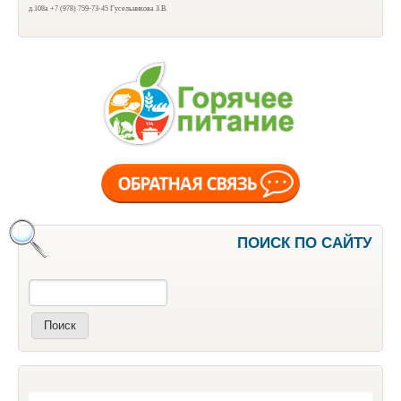
д.108а +7 (978) 759-73-45 Гусельникова З.В.
ПОИСК ПО САЙТУ
Поиск