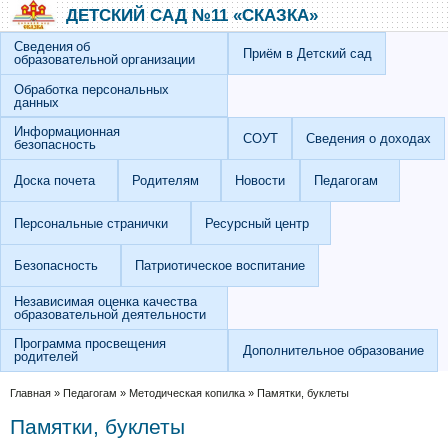
Перейти к основному содержанию
Skip to search
ДЕТСКИЙ САД №11 «СКАЗКА»
Сведения об
Приём в Детский сад
образовательной организации
Обработка персональных
данных
Информационная
СОУТ
Сведения о доходах
безопасность
Доска почета
Родителям
Новости
Педагогам
Персональные странички
Ресурсный центр
Безопасность
Патриотическое воспитание
Независимая оценка качества
образовательной деятельности
Программа просвещения
Дополнительное образование
родителей
Вы здесь
Главная
»
Педагогам
»
Методическая копилка
»
Памятки, буклеты
Памятки, буклеты