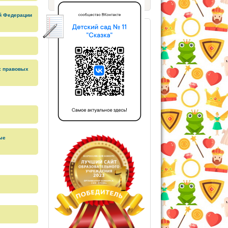
ой Федерации
х правовых
ые