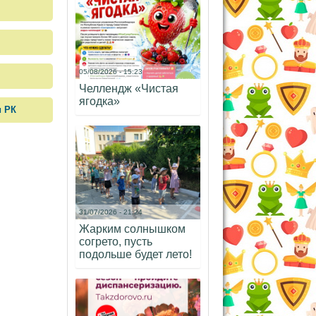
05/08/2026 - 15:23
Челлендж «Чистая
ягодка»
и РК
31/07/2026 - 21:24
Жарким солнышком
согрето, пусть
подольше будет лето!