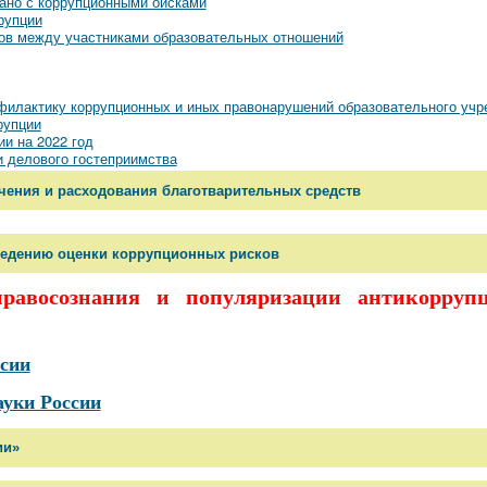
ано с коррупционными оисками
рупции
ов между участниками образовательных отношений
офилактику коррупционных и иных правонарушений образовательного уч
рупции
и на 2022 год
 делового гостеприимства
ения и расходования благотварительных средств
ведению оценки коррупционных рисков
авосознания и популяризации антикорруп
сии
уки России
ии»