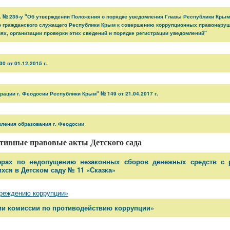
г. № 235-у "Об утверждении Положения о порядке уведомления Главы Республики Крым
о гражданского служащего Республики Крым к совершению коррупционных правонаруш
х, организации проверки этих сведений и порядке регистрации уведомлений"
 от 01.12.2015 г.
ации г. Феодосии Республики Крым" № 149 от 21.04.2017 г.
вления образования г. Феодосии
тивные правовые акты Детского сада
мерах по недопущению незаконных сборов денежных средств с 
хся в Детском саду № 11 «Сказка»
преждению коррупции»
ании комиссии по противодействию коррупции»