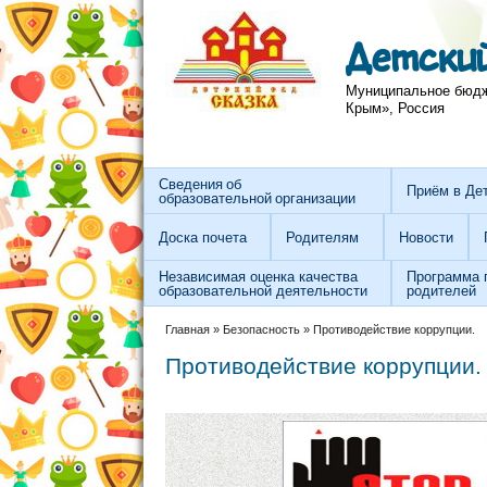
Перейти к основному содержанию
Skip to search
Детский
Муниципальное бюдже
Крым», Россия
Сведения об
Приём в Де
образовательной организации
Доска почета
Родителям
Новости
Независимая оценка качества
Программа 
образовательной деятельности
родителей
Вы здесь
Главная
»
Безопасность
»
Противодействие коррупции.
Противодействие коррупции.