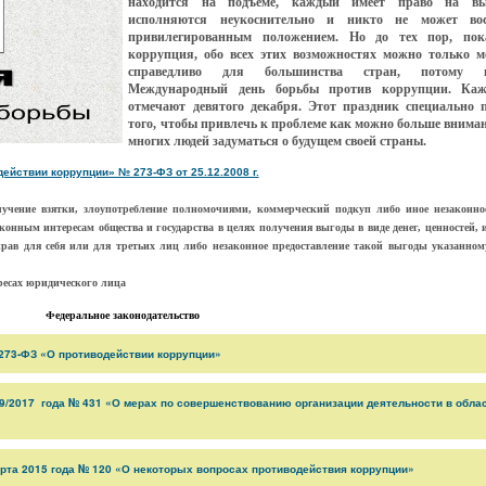
находится на подъеме, каждый имеет право на вы
исполняются неукоснительно и никто не может восп
привилегированным положением. Но до тех пор, пок
коррупция, обо всех этих возможностях можно только м
справедливо для большинства стран, потому 
Международный день борьбы против коррупции. Каж
отмечают девятого декабря. Этот праздник специально 
того, чтобы привлечь к проблеме как можно
больше вниман
многих людей задуматься о будущем своей страны.
ействии коррупции» № 273-ФЗ от 25.12.2008 г.
лучение взятки, злоупотребление полномочиями, коммерческий подкуп либо иное незаконно
онным интересам общества и государства в целях получения выгоды в виде денег, ценностей, 
рав для себя или для третьих лиц либо незаконное предоставление такой выгоды указанно
ересах юридического лица
Федеральное законодательство
 273-ФЗ «О противодействии коррупции»
09/2017 года № 431 «О мерах по совершенствованию организации деятельности в обла
арта 2015 года № 120 «О некоторых вопросах противодействия коррупции»