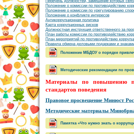
Перечень должностей, замещение которых связ
Положение о комиссии по противодействию кор
Положение о комиссии по урегулированию спор
Положение о конфликте интересов
Антикоррупционная политика
Карта коррупционных рисков
Должностная инструкция ответственного за пр
План работы комиссии по противодействию кор
План мероприятий по противодействию коррупци
Правила обмена деловыми подарками и знаками
Положение МБДОУ о порядке привлеч
Методические рекомендации по про
Материалы по повышению пр
стандартов поведения
Правовое просвещение Минюст Рос
Методические материалы Минобрна
​Памятка «Что нужно знать о коррупц