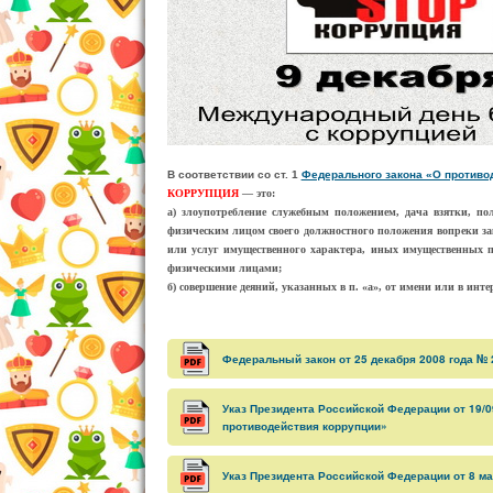
В соответствии со ст. 1
Федерального закона «О противод
КОРРУПЦИЯ
— это:
а) злоупотребление служебным положением, дача взятки, по
физическим лицом своего должностного положения вопреки зак
или услуг имущественного характера, иных имущественных п
физическими лицами;
б) совершение деяний, указанных в п. «а», от имени или в инт
Федеральный закон от 25 декабря 2008 года №
Указ Президента Российской Федерации от 19/
противодействия коррупции»
Указ Президента Российской Федерации от 8 м