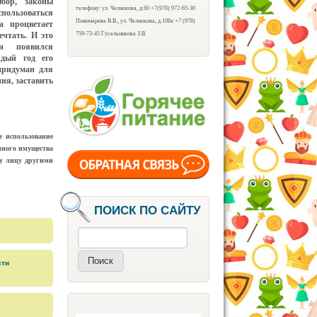
бор, законы
телефону: ул. Челнокова, д.60 +7(978) 972-65-30
ользоваться
Пономарева В.В., ул. Челнокова, д.108а +7 (978)
а процветает
ечтать. И это
759-73-45 Гусельникова З.В.
и появился
дый год его
придуман для
ия, заставить
е использование
иного имущества
му лицу другими
ПОИСК ПО САЙТУ
Поиск
сти