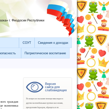
зка» г. Феодосии Республики
СОУТ
Сведения о доходах
зопасность
Патриотическое воспитание
По вопросам оказания помощи инвалидам и
 всех граждан
другим маломобильным группам населения,
где экономика
преодоления барьеров, обращаться по