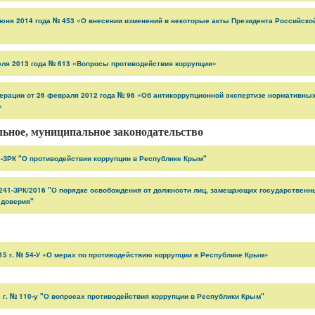
июня 2014 года № 453 «О внесении изменений в некоторые акты Президента Российск
юля 2013 года № 613 «Вопросы противодействия коррупции»
рации от 26 февраля 2012 года № 96 «Об антикоррупционной экспертизе нормативны
»
льное, муниципальное
законодательство
6-ЗРК "О противодействии коррупции в Республике Крым"
 241-ЗРК/2016 "О порядке освобождения от должности лиц, замещающих государственн
 доверия"
15 г. № 54-У «О мерах по противодействию коррупции в Республике Крым»
 г. № 110-у "О вопросах противодействия коррупции в Республики Крым"