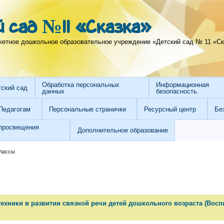
 сад №11 «Сказка»
тное дошкольное образовательное учреждение «Детский сад № 11 «Ска
Обработка персональных
Информационная
тский сад
данных
безопасность
Педагогам
Персональные странички
Ресурсный центр
Бе
просвещения
Дополнительное образование
лассы
ехники в развитии связной речи детей дошкольного возраста (Восп