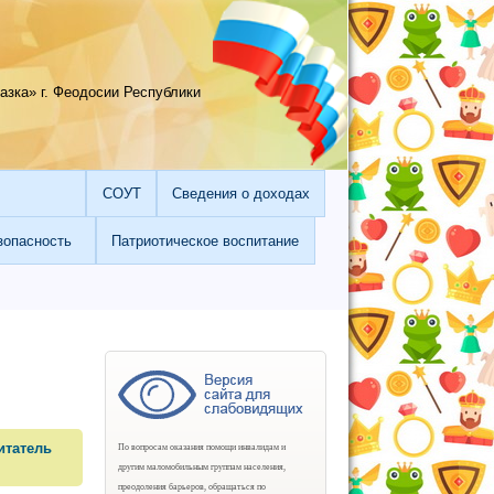
зка» г. Феодосии Республики
СОУТ
Сведения о доходах
зопасность
Патриотическое воспитание
итатель
По вопросам оказания помощи инвалидам и
другим маломобильным группам населения,
преодоления барьеров, обращаться по