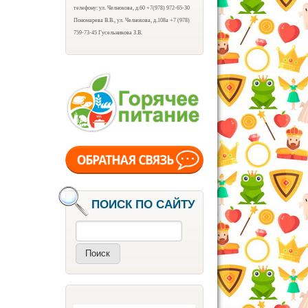
телефону: ул. Челнокова, д.60 +7(978) 972-65-30
Пономарева В.В., ул. Челнокова, д.108а +7 (978)
759-73-45 Гусельникова З.В.
ПОИСК ПО САЙТУ
Поиск