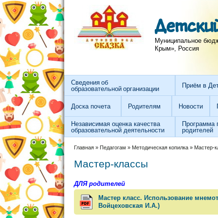
Перейти к основному содержанию
Skip to search
Детский
Муниципальное бюдже
Крым», Россия
Сведения об
Приём в Де
образовательной организации
Доска почета
Родителям
Новости
Независимая оценка качества
Программа 
образовательной деятельности
родителей
Вы здесь
Главная
»
Педагогам
»
Методическая копилка
»
Мастер-к
Мастер-классы
ДЛЯ родителей
Мастер класс. Использование мнемот
Войцеховская И.А.)