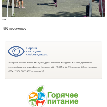
***
595 просмотров
По вопросам оказания помощи инвалидам и другим маломобильным группам населения, преодоления
барьеров, обращаться по телефону: ул. Челнокова, д.60 +7(978) 972-65-30 Пономарева В.В., ул. Челнокова,
д.108а +7 (978) 759-73-45 Гусельникова З.В.