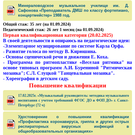
Минераловодское музыкальное училище им. Д.
Сафонова «Преподаватель ДМШ по классу фортепиано,
концертмейстер» 1988 год.
Общий стаж: 35 лет (на 01.09.2024)
Педагогический стаж: 26 лет 1 месяц (на 01.09.2024)
Первая квалификационная категория (20.02.2025)
В своей деятельности я опираюсь на педагогические идеи:
-Элементарное музицирование по системе Карла Орфа.
- Развитие голоса по методу В. Кирюшина.
- Основы сценической речи и движения Е. Коха.
- Программа по ритмопластике «Веселая ритмика" на
основе типовых программ А.И. Бурениной "Ритмическая
мозаика"; С.Л. Слуцкой "Танцевальная мозаика".
- Хореография в детском саду.
Повышение квалификации
17.02.2025г. «Музыкальный руководитель: методика музыкального
воспитания с учетом требований ФГОС ДО и ФОП ДО» г. Санкт-
Петербург (72 ч)
Удостоверение о повышении квалификации
«Профилактика коронавируса, гриппа и других острых
респираторных вирусных инфекций в
общеобразовательных организациях»