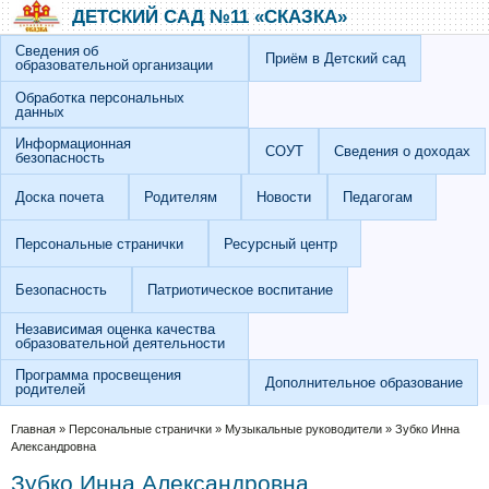
Перейти к основному содержанию
Skip to search
ДЕТСКИЙ САД №11 «СКАЗКА»
Сведения об
Приём в Детский сад
образовательной организации
Обработка персональных
данных
Информационная
СОУТ
Сведения о доходах
безопасность
Доска почета
Родителям
Новости
Педагогам
Персональные странички
Ресурсный центр
Безопасность
Патриотическое воспитание
Независимая оценка качества
образовательной деятельности
Программа просвещения
Дополнительное образование
родителей
Вы здесь
Главная
»
Персональные странички
»
Музыкальные руководители
»
Зубко Инна
Александровна
Зубко Инна Александровна