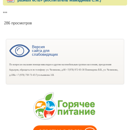
разных есть» (воспитатель Мамадиева С.М.)
***
286 просмотров
По вопросам оказания помощи инвалидам и другим маломобильным группам населения, преодоления
барьеров, обращаться по телефону: ул. Челнокова, д.60 +7(978) 972-65-30 Пономарева В.В., ул. Челнокова,
д.108а +7 (978) 759-73-45 Гусельникова З.В.