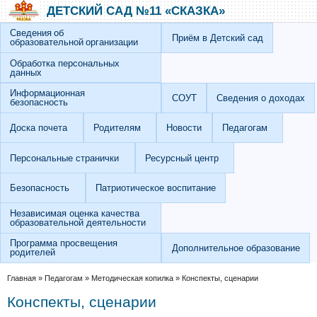
Перейти к основному содержанию
Skip to search
ДЕТСКИЙ САД №11 «СКАЗКА»
Сведения об
Приём в Детский сад
образовательной организации
Обработка персональных
данных
Информационная
СОУТ
Сведения о доходах
безопасность
Доска почета
Родителям
Новости
Педагогам
Персональные странички
Ресурсный центр
Безопасность
Патриотическое воспитание
Независимая оценка качества
образовательной деятельности
Программа просвещения
Дополнительное образование
родителей
Вы здесь
Главная
»
Педагогам
»
Методическая копилка
»
Конспекты, сценарии
Конспекты, сценарии