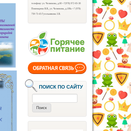
телефону: ул. Челнокова, д.60 +7(978) 972-65-30
Пономарева В.В., ул. Челнокова, д.108а +7 (978)
759-73-45 Гусельникова З.В.
ПОИСК ПО САЙТУ
Поиск