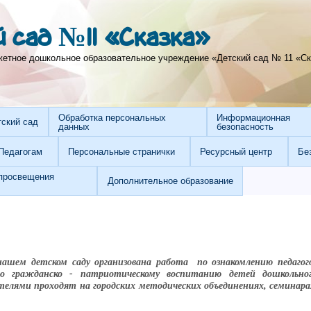
 сад №11 «Сказка»
тное дошкольное образовательное учреждение «Детский сад № 11 «Ска
Обработка персональных
Информационная
тский сад
данных
безопасность
Педагогам
Персональные странички
Ресурсный центр
Бе
просвещения
Дополнительное образование
нашем детском саду организована работа по ознакомлению педагог
о гражданско - патриотическому воспитанию детей дошкольног
телями проходят на городских методических объединениях, семинара