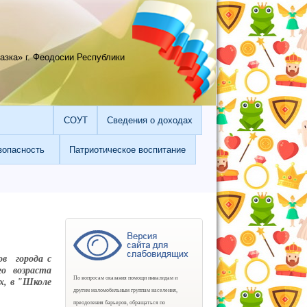
зка» г. Феодосии Республики
СОУТ
Сведения о доходах
зопасность
Патриотическое воспитание
ов города с
о возраста
По вопросам оказания помощи инвалидам и
х, в "Школе
другим маломобильным группам населения,
преодоления барьеров, обращаться по