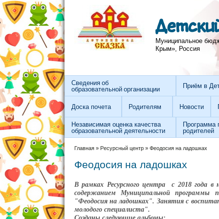
Перейти к основному содержанию
Skip to search
Детский
Муниципальное бюдже
Крым», Россия
Сведения об
Приём в Де
образовательной организации
Доска почета
Родителям
Новости
Независимая оценка качества
Программа 
образовательной деятельности
родителей
Вы здесь
Главная
»
Ресурсный центр
»
Феодосия на ладошках
Феодосия на ладошках
В рамках Ресурсного центра с 2018 года в 
содержанием Муниципальной программы п
"Феодосия на ладошках". Занятия с воспита
молодого специалиста".
Созданы следующие альбомы: