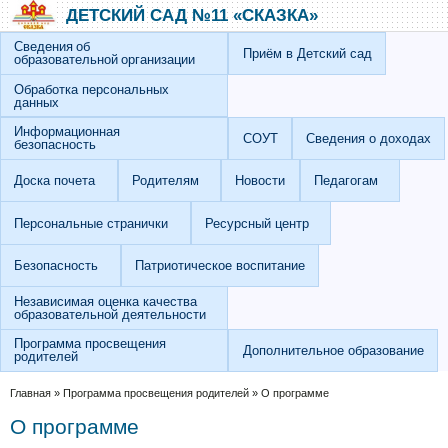
Перейти к основному содержанию
Skip to search
ДЕТСКИЙ САД №11 «СКАЗКА»
Сведения об
Приём в Детский сад
образовательной организации
Обработка персональных
данных
Информационная
СОУТ
Сведения о доходах
безопасность
Доска почета
Родителям
Новости
Педагогам
Персональные странички
Ресурсный центр
Безопасность
Патриотическое воспитание
Независимая оценка качества
образовательной деятельности
Программа просвещения
Дополнительное образование
родителей
Вы здесь
Главная
»
Программа просвещения родителей
»
О программе
О программе