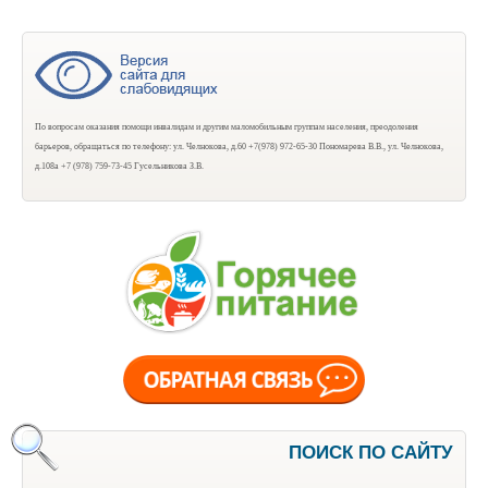
По вопросам оказания помощи инвалидам и другим маломобильным группам населения, преодоления
барьеров, обращаться по телефону: ул. Челнокова, д.60 +7(978) 972-65-30 Пономарева В.В., ул. Челнокова,
д.108а +7 (978) 759-73-45 Гусельникова З.В.
ПОИСК ПО САЙТУ