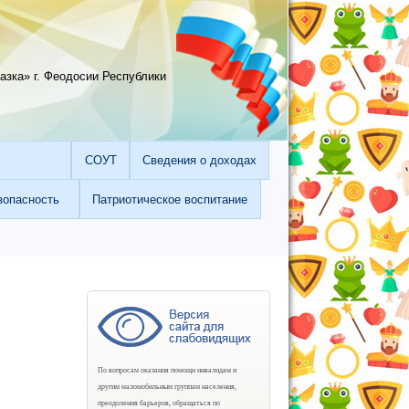
зка» г. Феодосии Республики
СОУТ
Сведения о доходах
зопасность
Патриотическое воспитание
По вопросам оказания помощи инвалидам и
другим маломобильным группам населения,
преодоления барьеров, обращаться по