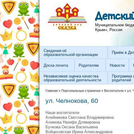
Перейти к основному содержанию
Skip to search
Детский
Муниципальное бюдже
Крым», Россия
Сведения об
Приём в Де
образовательной организации
Доска почета
Родителям
Новости
Независимая оценка качества
Программа 
образовательной деятельности
родителей
Вы здесь
Главная
»
Персональные странички
»
Воспитатели
»
ул. 
ул. Челнокова, 60
Наши воспитатели
Алейникова Светлана Владимировна
Алимова Назифе Дляверовна
Бучкова Оксана Васильевна
Войцеховская Ирина Александровна