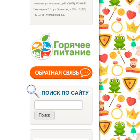
телефону: ул. Челнокова, д.60 +7(978) 972-65-30
Пономарева В.В., ул. Челнокова, д.108а +7 (978)
759-73-45 Гусельникова З.В.
ПОИСК ПО САЙТУ
Поиск