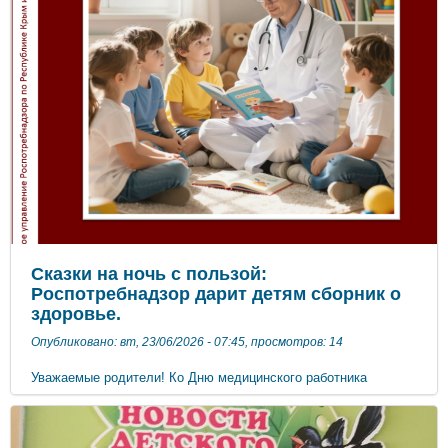
Роспотребнадзор запускает анонимный опрос для родителей
«Безопасные каникулы», чтобы понять, как в реальной жизни
соблюдаются основные правила профилактики — питание,
водный режим, гигиена и защита от инфекций. Принять
участие и поделиться своим мнением можно по ссылке:
(https://forms.yandex.ru/u/6a13fede1f1eb515a5a9864b/)
Присоединяйтесь! Ваше мнение поможет сделать летний
отдых детей ещё более безопасным. #роспотребнадзор_крым
Сказки на ночь с пользой:
Роспотребнадзор дарит детям сборник о
здоровье.
Опубликовано: вт, 23/06/2026 - 07:45, просмотров: 14
Уважаемые родители! Ко Дню медицинского работника
Роспотребнадзор в рамках просветительского проекта
«Санпросвет» подготовил для юных слушателей
замечательный подарок — сборник увлекательных сказок и
рассказов о здоровье. Это всероссийская инициатива, и