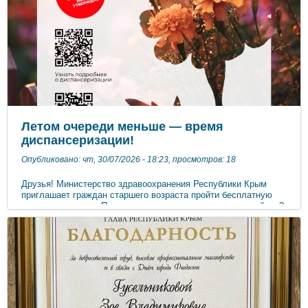
для развития движений, самостоятельной двигательной
активности, для сюжетно-ролевых игр, игр и опытов с водой и
почвой. За лето дети вырастут, отдохнут, повзрослеют,
укрепят свое здоровье, научатся ещё лучше понимать
удивительный, мир растений и животных. ***
Летом очереди меньше — время
диспансеризации!
Опубликовано: чт, 30/07/2026 - 18:23, просмотров: 18
Друзья! Министерство здравоохранения Республики Крым
приглашает граждан старшего возраста пройти бесплатную
диспансеризацию. Почему это важно сделать именно сейчас?
- В поликлиниках летом меньше народа — пройдёте всех
врачей быстро, без очередей - Многие дорогостоящие
исследования теперь доступны бесплатно по полису ОМС -
Обследование помогает выявить болезни на ранних стадиях,
когда лечение наиболее эффективно - В тёплую погоду ниже
риск заразиться ОРВИ и гриппом при посещении
медучреждений «Чтобы сил хватило на весь дачный сезон —
пройдите диспансеризацию!» Записаться можно: - на портале
«Госуслуги» - по телефону 122 - лично в поликлинике по