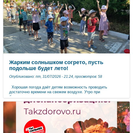
этим постом с обязательными хештегами: • #ЧистаяЯгодка
#роспотребнадзор_крым (если вы из Крыма) • #ЧистаяЯгодка
#роспотребнадзор_севастополь (если вы из Севастополя)
Зачем участвовать? • Научить детей заботиться о здоровье! •
Вдохновить других! Присоединяйтесь к челленджу «Чистая
ягодка» и делитесь своими летними моментами с нами! Мы
ждём ваши творческие работы!
Жарким солнышком согрето, пусть
подольше будет лето!
Опубликовано: пт, 31/07/2026 - 21:24, просмотров: 58
Хорошая погода даёт детям возможность проводить
достаточно времени на свежем воздухе. Утро при
благоприятных климатических условиях начинается с
гимнастики на свежем воздухе, которая заряжала бодростью
и энергией на предстоящий день, поднимает настроение
детей. На прогулке дети охотно наблюдают за погодой,
растениями, насекомыми, рисуют, участвуют в сюжетно-
ролевых играх, играх с водой и песком, разыгрывают игровые
ситуации и др. На участках имеется разнообразный материал
для игр детей: песочные наборы, формочки, ведра, материал