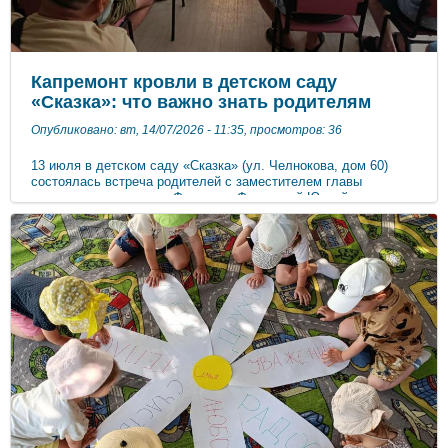
Капремонт кровли в детском саду
«Сказка»: что важно знать родителям
Опубликовано: вт, 14/07/2026 - 11:35, просмотров: 36
13 июля в детском саду «Сказка» (ул. Челнокова, дом 60)
состоялась встреча родителей с заместителем главы
администрации города Феодосии Филатовой Юлией
Сергеевной и начальником управления образования
Аблязизовой Эльвиной Ризаевной. Темой обсуждения стал
капитальный ремонт кровли, который запланировано начать с
20 июля и в какие дошкольные учреждения будут направлены
дети на время ремонта. Вопрос с ремонтом кровли в детском
саду стоит не один год, сейчас средства на ремонт выделены.
Это порядка 15 миллионов рублей. Юлия Сергеевна пояснила:
все дети, которым нужен детский сад, обязательно получат
место. Сейчас готовы принять воспитанников два дошкольных
учреждения: - второй корпус детского сада № 11 «Сказка» (ул.
Челнокова, дом 108а); - детский сад № 4 «Теремок» (ул. В.
Коробкова, дом 20). Эти детские сады расположены ближе
всего. Эльвина Ризаевна так же отметила, что если ребёнку
территориально нужен другой детский сад, такие обращения
будут рассматриваться точечно и по возможности запросы