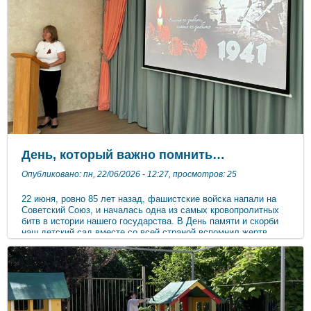
интересом рассматривали иллюстрации о Великой
Отечественной войне и слушали рассказ воспитателя о
героизме советских солдат. В холле детского сада была
организована выставка «Помним!». Наши дети – будущие
хозяева и защитники страны. Проведение таких
мероприятий является важной составляющей патриотического
воспитания дошкольников, формированию любви к Отечеству.
Никто не забыт, ничто не забыто! ***
День, который важно помнить…
Опубликовано: пн, 22/06/2026 - 12:27, просмотров: 25
22 июня, ровно 85 лет назад, фашистские войска напали на
Советский Союз, и началась одна из самых кровопролитных
битв в истории нашего государства. В День памяти и скорби
наш детский сад вместе со всей страной вспомнил жертв
Великой Отечественной войны. Это не просто дата в
календаре. Это день, когда мы говорим с детьми о памяти, о
мире и о том, какой ценой он достался. Дети и сотрудники
почтили минутой памяти тех, кто отдал свою жизнь за мир и
счастье на Земле. В 12.15 весь коллектив нашего сада
присоединился к Всероссийской минуте молчания,
остановился весь рабочий процесс, только сердца стучали в