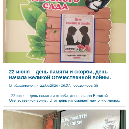
принять участие в ней может любой желающий. Материалы
разработаны специалистами ФБУЗ ФЦГиЭ Роспотребнадзора.
В лёгкой и доступной форме дети познакомятся с важными
темами гигиены, заботы о себе и здорового образа жизни. Все
произведения озвучены — тексты читает Альбина Ремнева.
Скачивайте аудио- и текстовые версии совершенно бесплатно
по ссылке: (https://disk.yandex.ru/d/IYq-Vbzpf1kr_w) Приятного
и полезного семейного досуга!
22 июня – день памяти и скорби, день
начала Великой Отечественной войны.
Опубликовано: пн, 22/06/2026 - 16:37, просмотров: 38
22 июня – день памяти и скорби, день начала Великой
Отечественной войны. Этот день напоминает нам о миллионах
погибшим и замученных фашистами людей - солдат, стариков,
женщин и детей. Мы скорбим по всем, кто ценной собственно
жизни выполнил свой долг по защите Родины. В этот день во
всех городах России с болью вспоминают эту страшную
войну. В детском саду были проведены беседы со старшими
дошкольниками «Никто не забыт, ничто не забыто». Дети с