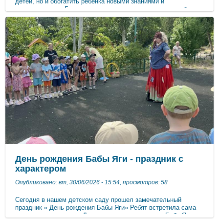
детей, но и обогатить ребёнка новыми знаниями и
впечатлениями. Главное мы стараемся сделать так, чтобы на
прогулке детям не было скучно и все дети были заняты.
Детям очень нравится нетрадиционные
способы рисования. Красивые фигурки, завитки и другие
различные узоры ребята рисовали на мыльной пене. Было
здорово! С приходом лета к обычному ассортименту детских
игр присоединяются еще игры с песком. Играя в песочнице с
другими детьми, ребенок приобретает навык общения,
социализируется. На территории детского сада создан мини -
огород и цветник, которые используется для экологического и
трудового воспитания дошкольников. А как весело кататься с
друзьями на карусели и качелях. Карусели не только
развлекают, но и оставляют хорошие воспоминания у детей. В
целом, прогулка в детском саду наполнена яркими
впечатлениями, новыми знаниями и положительными
эмоциями.
День рождения Бабы Яги - праздник с
характером
Опубликовано: вт, 30/06/2026 - 15:54, просмотров: 58
Сегодня в нашем детском саду прошел замечательный
праздник « День рождения Бабы Яги» Ребят встретила сама
виновница торжества. Дети отгадывали загадки о Бабе Яге