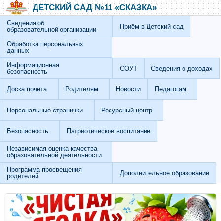
Перейти к основному содержанию
Skip to search
ДЕТСКИЙ САД №11 «СКАЗКА»
Сведения об
Приём в Детский сад
образовательной организации
Обработка персональных
данных
Информационная
СОУТ
Сведения о доходах
безопасность
Доска почета
Родителям
Новости
Педагогам
Персональные странички
Ресурсный центр
Безопасность
Патриотическое воспитание
Независимая оценка качества
образовательной деятельности
Программа просвещения
Дополнительное образование
родителей