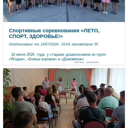
Спортивные соревнования «ЛЕТО,
СПОРТ, ЗДОРОВЬЕ!»
Опубликовано: чт, 16/07/2026 - 16:04, просмотров: 59
16 июля 2026 года у старших дошкольников из групп
«Ягодки», «Божьи коровки» и «Домовёнок»
прошли спортивные соревнования «ЛЕТО, СПОРТ,
ЗДОРОВЬЕ!». Программа была довольно насыщенной.
Ребятам были предложены занимательные, иногда очень
непростые конкурсы с бегом, с мячами, с водой, где дети
смогли проявить свои спортивные навыки. В этот день, все
ребята получили заряд бодрости и хорошее настроение.
Участвуя в эстафетах, дети смогли почувствовать себя
большой спортивной единой семьей! Все участники
соревнований награждены грамотами и кубками.
Соревнования получились захватывающими и забавными,
оставили массу положительных эмоций и впечатлений!