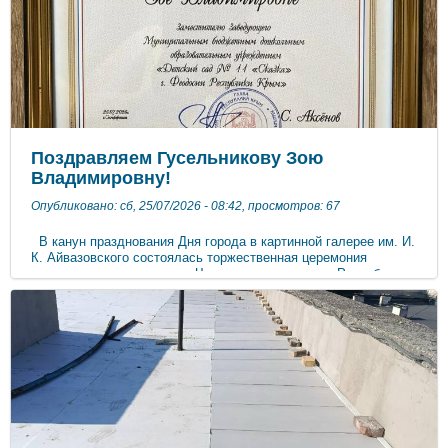
месту прикрепления Здоровье сегодня = планы на завтра!
Пусть лето будет в радость, а не в заботы о здоровье.
Позаботьтесь о себе — запишитесь на диспансеризацию уже
сегодня!
Поздравляем Гусельникову Зою
Владимировну!
Опубликовано: сб, 25/07/2026 - 08:42, просмотров: 67
В канун празднования Дня города в картинной галерее им. И.
К. Айвазовского состоялась торжественная церемония
вручения знаков отличия «Человек года», наград Республики
Крым, Феодосийского горсовета и Администрации города
Феодосии. Благодарностью Главы Республики Крым была
поощрена Гусельникова Зоя Владимировна. От души
поздравляю с получением благодарности. Это признание
усилий, характера и настойчивости, которые не остались
незамеченными. Пусть этот успех укрепит веру в себя и
придаст сил для новых шагов. Желаем ясных целей,
стабильности, поддержки коллектива и радости от каждого
достигнутого результата, а благодарность станет добрым
знаком будущих побед!