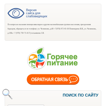
По вопросам оказания помощи инвалидам и другим маломобильным группам населения, преодоления
барьеров, обращаться по телефону: ул. Челнокова, д.60 +7(978) 972-65-30 Пономарева В.В., ул. Челнокова,
д.108а +7 (978) 759-73-45 Гусельникова З.В.
ПОИСК ПО САЙТУ
Поиск