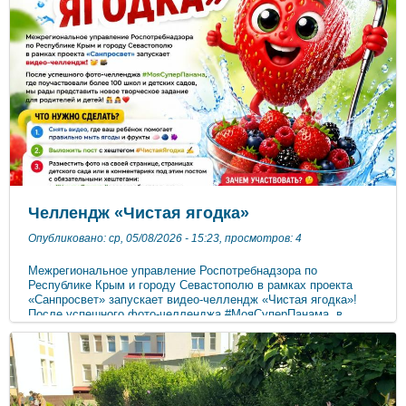
Челлендж «Чистая ягодка»
Опубликовано: ср, 05/08/2026 - 15:23, просмотров: 4
Межрегиональное управление Роспотребнадзора по
Республике Крым и городу Севастополю в рамках проекта
«Санпросвет» запускает видео-челлендж «Чистая ягодка»!
После успешного фото-челленджа #МояCуперПанама, в
котором поучаствовали более 100 школ и детских садов, мы
рады представить новое творческое задание для родителей и
детей! Что нужно сделать? 1. Снять видео, где ваш ребёнок
помогает правильно мыть ягоды и фрукты 2. Выложить пост с
хештегом #ЧистаяЯгодка 3. Разместить фото на своей
странице, страницы детского сада или в комментариях под