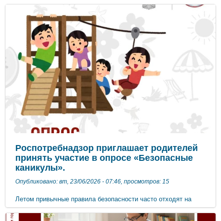
и сказочных героях, поднимали настроение имениннице
веселыми танцами, играли в игры и эстафеты: « Полёт на
метле», « Лесное путешествие», «Букет для именинницы»,
«Хвост» , «Каравай». Ребята подарили Бабе Яге хорошее
настроение, пожелали ей здоровья, доброты и новых встреч в
сказках. Такие мероприятия решают сразу несколько задач: -
Дети узнают о неоднозначности образа Бабы Яги, учатся
видеть в сказочных героях не только «хороших» или
«плохих», но и добрых, хоть и ворчливых персонажей. - Игры
и эстафеты тренируют ловкость, координацию, умение
работать в команде. Совместное веселье укрепляет
дружеские связи в группе, учит детей сопереживать. Такие
праздники создают атмосферу волшебства, дарят детям
яркие эмоции и надолго остаются в их памяти. А также
напоминают: сказка живёт не только в книжках. Она
появляется там, где есть фантазия, настроение и готовность
чуть-чуть поверить в чудеса. ***
Роспотребнадзор приглашает родителей
принять участие в опросе «Безопасные
каникулы».
Опубликовано: вт, 23/06/2026 - 07:46, просмотров: 15
Летом привычные правила безопасности часто отходят на
второй план: поездки, отдых на природе, изменение режима
питания и гигиены требуют особого внимания.