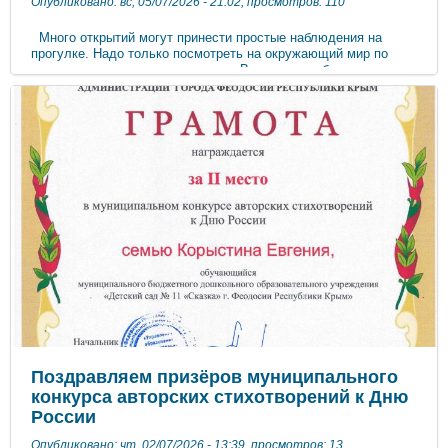
Опубликовано: вс, 05/07/2026 - 21:02, просмотров: 110
Много открытий могут принести простые наблюдения на
прогулке. Надо только посмотреть на окружающий мир по
принципу «удивительное рядом». Во время пребывания на
улице дети получают много новых впечатлений и знаний об
окружающем. Мы с детьми наблюдаем за жучками и
бабочками, за плодами на деревьях, цветами. Дети
рассматривают листья различных деревьев. Дети научились
различать куст и дерево, рассматривать и сравнивать их
листья. Закрепляем представление детей о плодах и ягодах,
их названия, определяем характерные признаки. А когда
ребята видят насекомых, некоторые из них вызывают боязнь,
другие восторг. Наблюдаем, как ползают жуки, некоторые из
них — летают. Знакомимся с божьей коровкой, как она
ползает по руке, расправляет крылья, улетает искать себе
пищу. Формируем желание любоваться и оберегать живые
существа, не причинять им вред. Наблюдения за природой
дарят детям не только эстетическое наслаждение, но и
обогащают запас общих знаний и речь ребенка. Бесконечно
разнообразный мир природы пробуждает у детей живой
интерес, пробуждает их к игре, трудовой и художественной
деятельности.
Поздравляем призёров муниципального
конкурса авторских стихотворений к Дню
России
Опубликовано: чт, 02/07/2026 - 13:39, просмотров: 13