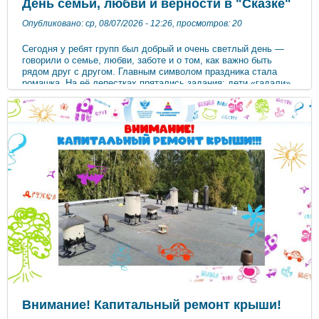
День семьи, любви и верности в "Сказке"
Опубликовано: ср, 08/07/2026 - 12:26, просмотров: 20
Сегодня у ребят групп был добрый и очень светлый день —
говорили о семье, любви, заботе и о том, как важно быть
рядом друг с другом. Главным символом праздника стала
ромашка. На её лепестках прятались задания: дети «гадали»,
выбирали лепесток и с радостью выполняли то, что
выпадало. Ребята играли, танцевали, смеялись и просто
проводили время вместе. Такие моменты помогают детям
почувствовать: семья — это тепло, поддержка и люди, с
которыми хорошо. Пусть в каждой семье будет больше
любви, верности и простых радостных дней #8июля
#День_семьи_любви_и_верности ***
Внимание! Капитальный ремонт крыши!