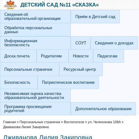
Перейти к основному содержанию
Skip to search
ДЕТСКИЙ САД №11 «СКАЗКА»
Сведения об
Приём в Детский сад
образовательной организации
Обработка персональных
данных
Информационная
СОУТ
Сведения о доходах
безопасность
Доска почета
Родителям
Новости
Педагогам
Персональные странички
Ресурсный центр
Безопасность
Патриотическое воспитание
Независимая оценка качества
образовательной деятельности
Программа просвещения
Дополнительное образование
родителей
Вы здесь
Главная
»
Персональные странички
»
Воспитатели
»
ул. Челннокова 108А
»
Дживанова Лилия Закировна
Дживанова Лилия Закировна