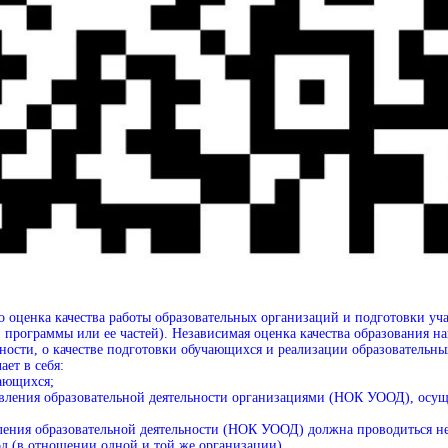
о оценка качества работы образовательных организаций и подготовки уч
 программы или ее частей). Независимая оценка качества образования на
ьности, о качестве подготовки обучающихся и реализации образовательн
ет в себя:
ающихся;
твления образовательной деятельности организациями (НОК УООД), осу
ления образовательной деятельности (НОК УООД) должна проводиться не
год (в отношении одной и той же организации).