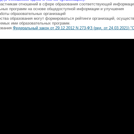
частникам отношений в сфере образования соответствующей информаци
льных программ на основе общедоступной информации и улучшения
аботы образовательных организаций
чества образования могут формироваться рейтинги организаций, осущес
уемых ими образовательных программ.
зования
Федеральный закон от 29.12.2012 N 273-ФЗ (ред. от 24.03.2021) "