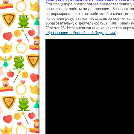
Эта процедура предполагает предоставление у
организации работы по реализации образовате
информированности потребителей о качестве р
На основе результатов независимой оценки ка
образовательную деятельность, и (или) реализ
(Статья 95. Независимая оценка качества обра
образовании в Российской Федерации"
).