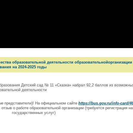
ества образовательной деятельности образовательнойорганизации 
вания на 2024-2025 годы
бразования Детский сад № 11 «Сказка» набрал 92,2 баллов из возможны
зовательной деятельности
ые представители)! На официальном сайте
https://bus.gov.ru/info-card/4
отзыв о работе образовательной организации (требуется регистрация на
государственных услуг)