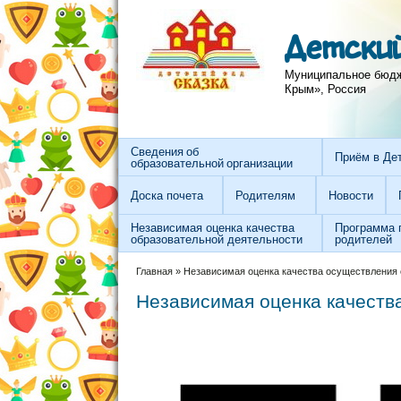
Перейти к основному содержанию
Skip to search
Детский
Муниципальное бюдже
Крым», Россия
Сведения об
Приём в Де
образовательной организации
Доска почета
Родителям
Новости
Независимая оценка качества
Программа 
образовательной деятельности
родителей
Вы здесь
Главная
»
Независимая оценка качества осуществления 
Независимая оценка качеств