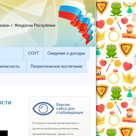
зка» г. Феодосии Республики
СОУТ
Сведения о доходах
зопасность
Патриотическое воспитание
ости
По вопросам оказания помощи инвалидам и
другим маломобильным группам населения,
преодоления барьеров, обращаться по