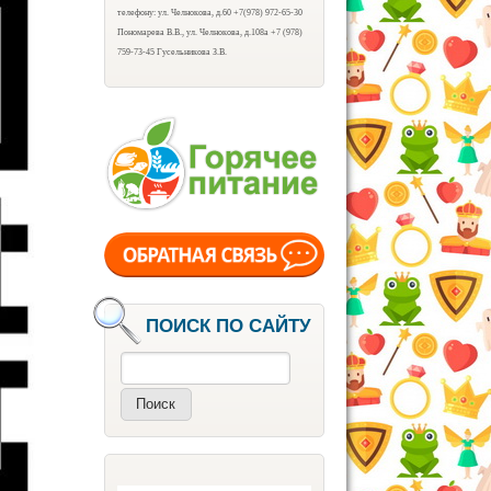
телефону: ул. Челнокова, д.60 +7(978) 972-65-30
Пономарева В.В., ул. Челнокова, д.108а +7 (978)
759-73-45 Гусельникова З.В.
ПОИСК ПО САЙТУ
Поиск