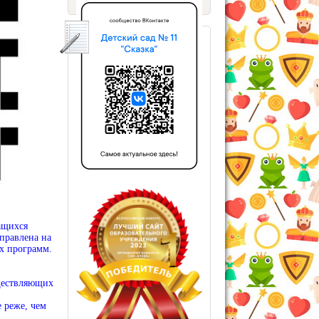
ащихся
правлена на
ых программ.
ществляющих
 реже, чем