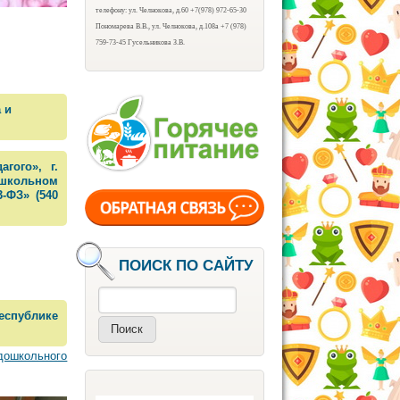
телефону: ул. Челнокова, д.60 +7(978) 972-65-30
Пономарева В.В., ул. Челнокова, д.108а +7 (978)
759-73-45 Гусельникова З.В.
 и
гого», г.
школьном
-ФЗ» (540
ПОИСК ПО САЙТУ
Поиск
еспублике
 дошкольного