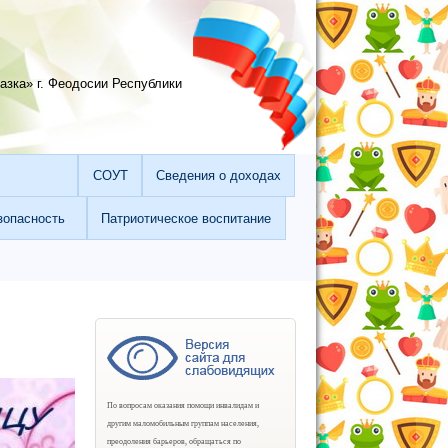
зка» г. Феодосии Республики
СОУТ
Сведения о доходах
зопасность
Патриотическое воспитание
По вопросам оказания помощи инвалидам и
другим маломобильным группам населения,
преодоления барьеров, обращаться по