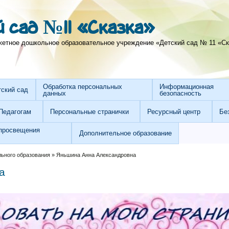
 сад №11 «Сказка»
тное дошкольное образовательное учреждение «Детский сад № 11 «Ска
Обработка персональных
Информационная
тский сад
данных
безопасность
Педагогам
Персональные странички
Ресурсный центр
Бе
просвещения
Дополнительное образование
льного образования
»
Яньшина Анна Александровна
а