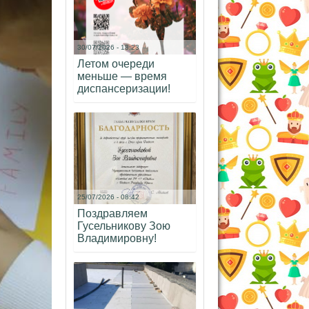
30/07/2026 - 18:23
Летом очереди
меньше — время
диспансеризации!
25/07/2026 - 08:42
Поздравляем
Гусельникову Зою
Владимировну!