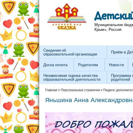
Перейти к основному содержанию
Skip to search
Детский
Муниципальное бюдже
Крым», Россия
Сведения об
Приём в Де
образовательной организации
Доска почета
Родителям
Новости
Независимая оценка качества
Программа 
образовательной деятельности
родителей
Вы здесь
Главная
»
Персональные странички
»
Педагог дополните
Яньшина Анна Александровн