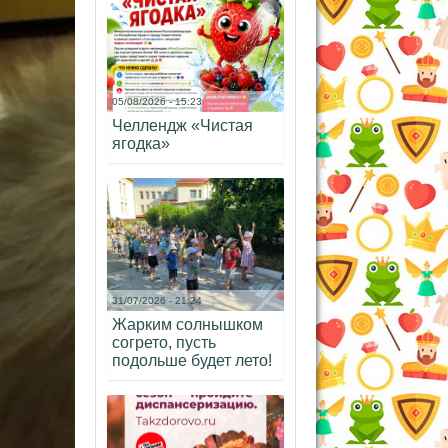
05/08/2026 - 15:23
Челлендж «Чистая
ягодка»
31/07/2026 - 21:24
Жарким солнышком
согрето, пусть
подольше будет лето!