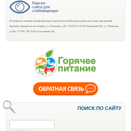
По вопросам оказания помощи инвалидам и другим маломобильным группам населения, преодоления
барьеров, обращаться по телефону: ул. Челнокова, д.60 +7(978) 972-65-30 Пономарева В.В., ул. Челнокова,
д.108а +7 (978) 759-73-45 Гусельникова З.В.
ПОИСК ПО САЙТУ
Поиск