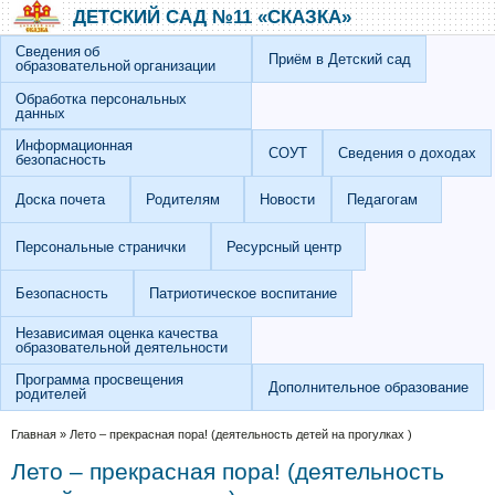
Перейти к основному содержанию
Skip to search
ДЕТСКИЙ САД №11 «СКАЗКА»
Сведения об
Приём в Детский сад
образовательной организации
Обработка персональных
данных
Информационная
СОУТ
Сведения о доходах
безопасность
Доска почета
Родителям
Новости
Педагогам
Персональные странички
Ресурсный центр
Безопасность
Патриотическое воспитание
Независимая оценка качества
образовательной деятельности
Программа просвещения
Дополнительное образование
родителей
Вы здесь
Главная
»
Лето – прекрасная пора! (деятельность детей на прогулках )
Лето – прекрасная пора! (деятельность