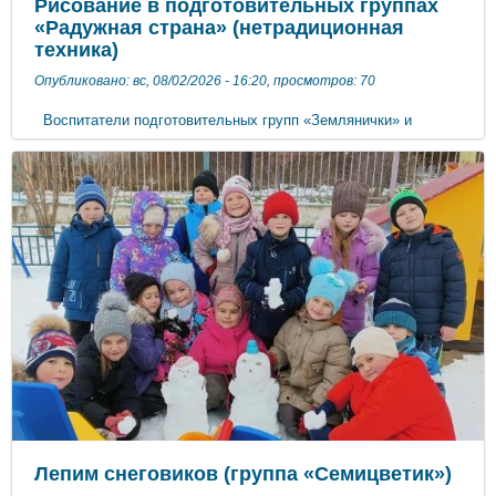
Рисование в подготовительных группах
«Радужная страна» (нетрадиционная
техника)
Опубликовано: вс, 08/02/2026 - 16:20, просмотров: 70
Воспитатели подготовительных групп «Землянички» и
«Улыбка» развивают творческие способности детей через
обучение нетрадиционным видам рисования. Каждый
ребенок, познавая окружающий мир, старается отразить его в
своей деятельности: в игре, в рассказах, в рисовании, в лепке
и т.д. Прекрасные возможности в этом отношении
представляет изобразительная творческая деятельность. Чем
разнообразнее будут условия, способствующие
формированию творческой среды, тем ярче станут
проявляться художественные способности ребенка.
Рисование нетрадиционными техниками открывают широкий
простор для детской фантазии, дает ребенку возможность
увлечься творчеством, развить воображение, проявить
самостоятельность и инициативу, выразить свою
индивидуальность. Нетрадиционные техники рисования
являются замечательным способом создания маленьких
шедевров. Оказывается, можно создать радугу с помощью
губки или пальчиков. Рисунки, созданные детьми, вызвали у
ребят радостный эмоциональный отклик и удовольствие от
проделанной работы.
Лепим снеговиков (группа «Семицветик»)