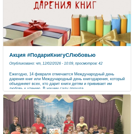
Мероприятие прошло динамично, интересно и познавательно.
Педагоги получили нужную информацию, пополнили запас
знаний и умений. ***
Акция #ПодариКнигуСЛюбовью
Опубликовано: чт, 12/02/2026 - 10:09, просмотров: 42
Ежегодно, 14 февраля отмечается Международный день
дарения книг или Международный день книгодарения, который
объединяет всех, кто дарит книги детям и прививает им
любовь к чтению. В нашем саду прошла
Акция #Подари_книгу_с_любовью! Дети с удовольствием
присоединились к этой важной акции и принесли свои
любимые книги, которые мы с помощью Благотворительного
фонда "Гуманитарный фронт Крыма" передадим детям
детского сада и школы на Херсонском направлении Давайте
вместе сделаем мир чуточку лучше — подарим книги с
любовью! #ДетскийСадСказка #подари_книгу_с_любовью ***