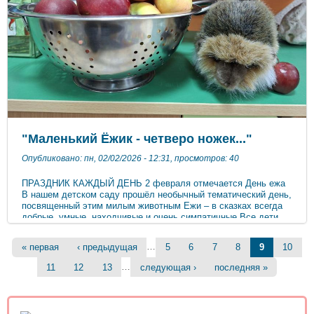
— в удобном цифровом формате. Отличный ресурс, чтобы
лучше понимать и поддерживать своего ребёнка! -
Ознакомиться с пособием можно по ссылке: clck.ru/3QfEs9
#родителям #воспитание #дети #развитие От А до Я.pdf
"Маленький Ёжик - четверо ножек..."
Опубликовано: пн, 02/02/2026 - 12:31, просмотров: 40
ПРАЗДНИК КАЖДЫЙ ДЕНЬ 2 февраля отмечается День ежа
В нашем детском саду прошёл необычный тематический день,
посвященный этим милым животным Ежи – в сказках всегда
добрые, умные, находчивые и очень симпатичные Все дети
знакомы и любят этих героев. А необычный экологический
праздник стал дополнительным поводом для знакомства с
Страницы
…
« первая
‹ предыдущая
5
6
7
8
9
10
этими зверьками. Дети вспомнили и закрепили знания о ежах,
их внешнем виде, образе жизни, строении тела. Также узнали,
…
11
12
13
следующая ›
последняя »
что они прекрасно плавают, питаются червями, лягушками,
муравьями. Воспитанники получили массу положительных
эмоций. ***