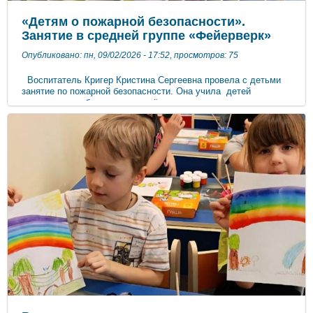
«Детям о пожарной безопасности».
Занятие в средней группе «Фейерверк»
Опубликовано: пн, 09/02/2026 - 17:52, просмотров: 75
Воспитатель Кригер Кристина Сергеевна провела с детьми
занятие по пожарной безопасности. Она учила детей
осторожному обращению с огнём, познакомила с опасными
предметами которые могут стать причиной пожара. Затем
дети посетили центр безопасности где рассмотрели пожарную
машину, предметы, которые используют пожарные для
тушения огня. Ребята с большим энтузиазмом учились
правильно вызывать пожарную охрану, внимательно слушали
рассказ о том, как следует вести себя, если вдруг в квартире
или на улице случится пожар.