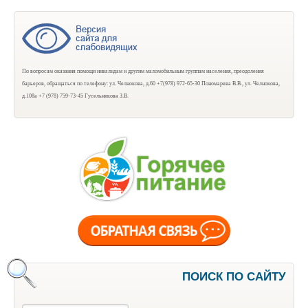
По вопросам оказания помощи инвалидам и другим маломобильным группам населения, преодоления
барьеров, обращаться по телефону: ул. Челнокова, д.60 +7(978) 972-65-30 Пономарева В.В., ул. Челнокова,
д.108а +7 (978) 759-73-45 Гусельникова З.В.
ПОИСК ПО САЙТУ
Поиск