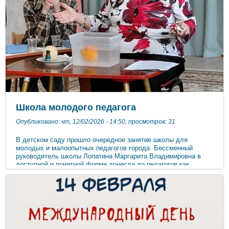
Школа молодого педагога
Опубликовано: чт, 12/02/2026 - 14:50, просмотров: 31
В детском саду прошло очередное занятие школы для
молодых и малоопытных педагогов города. Бессменный
руководитель школы Лопатина Маргарита Владимировна в
доступной и понятной форме донесла до педагогов как
правильно подготовить и провести в группе занятие
экспериментально-исследовательской деятельности.
Педагоги узнали примерный алгоритм проведения занятия-
экспериментирования и структуру эксперимент, а также
правила безопасности при проведении опытов. С
удовольствием приняли участие в практическом занятие и
провели несколько интересных и познавательных опытов