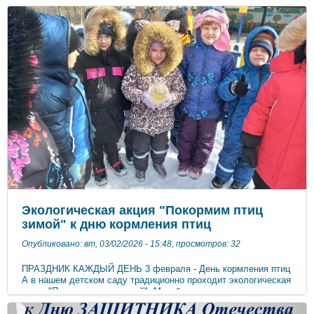
снежным убранством кустов, деревьев, любуются красотой
зимнего неба с необыкновенными облаками. Дети много
двигаются, учатся преодолевать различные препятствия,
становятся более подвижными, ловкими, смелыми,
выносливыми. У них вырабатываются двигательные умения и
навыки, укрепляется мышечная система, повышается
жизненный тонус. Зимняя прогулка способствует
умственному развитию, так как дети получают много новых
впечатлений и знаний об окружающем мире. .
Экологическая акция "Покормим птиц
зимой" к дню кормления птиц
Опубликовано: вт, 03/02/2026 - 15:48, просмотров: 32
ПРАЗДНИК КАЖДЫЙ ДЕНЬ 3 февраля - День кормления птиц
А в нашем детском саду традиционно проходит экологическая
акция "Покормим птиц зимой". Мы обновляем кормушки,
наполняем их семенами и ягодами, чтобы помочь нашим
пернатым друзьям пережить холодное время года.