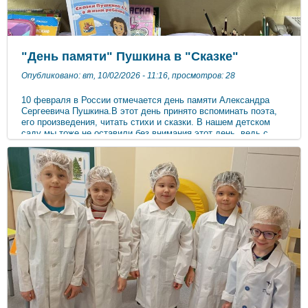
"День памяти" Пушкина в "Сказке"
Опубликовано: вт, 10/02/2026 - 11:16, просмотров: 28
10 февраля в России отмечается день памяти Александра
Сергеевича Пушкина.В этот день принято вспоминать поэта,
его произведения, читать стихи и сказки. В нашем детском
саду мы тоже не оставили без внимания этот день, ведь с
произведениями любимого автора дети знакомятся с детского
сада. Воспитатели прочитали детям стихи, любимые сказки,
рассказали о жизни великого русского поэта. Свои
впечатления о сказках ребята отразили в своих рисунках и
поделках. ***