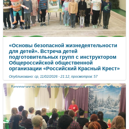
«Основы безопасной жизнедеятельности
для детей». Встреча детей
подготовительных групп с инструктором
Общероссийской общественной
организации «Российский Красный Крест»
Опубликовано: ср, 11/02/2026 - 21:12, просмотров: 57
Безопасность детей и взрослых является одной из основных
задач нашего общества, а детский сад – это целостный
организм, где все, начиная от руководителя и заканчивая
техническими работниками, должны осознавать и нести
полную ответственность за сохранения жизни и здоровья, за
безопасность доверенных нам детей. Работа по безопасности
занимает особое место в воспитательно-образовательном
процессе нашего детского сада. 11 февраля 2026 года
инструктор по первой помощи РКК- Юхименко Светлана
Кузьминична, которая также является председателем