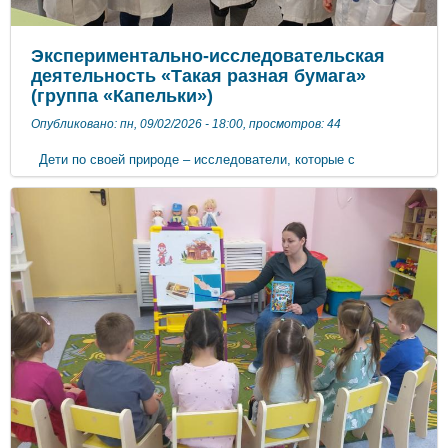
Экспериментально-исследовательская
деятельность «Такая разная бумага»
(группа «Капельки»)
Опубликовано: пн, 09/02/2026 - 18:00, просмотров: 44
Дети по своей природе – исследователи, которые с
радостью и удивлением открывают для себя окружающий
мир. Они с огромным удовольствием рассматривают и
проводят опыты с объектами неживой природы. Воспитатель
старшей группы «Капельки» Белюга Татьяна Владимировна на
занятии по экспериментально – исследовательской
деятельности проводила с детьми опыты и эксперименты с
бумагой. Дети самостоятельно определяли качество бумаги и
её свойства, учились самостоятельно делать выводы
исследований, а также узнали много нового о производстве
бумаги.