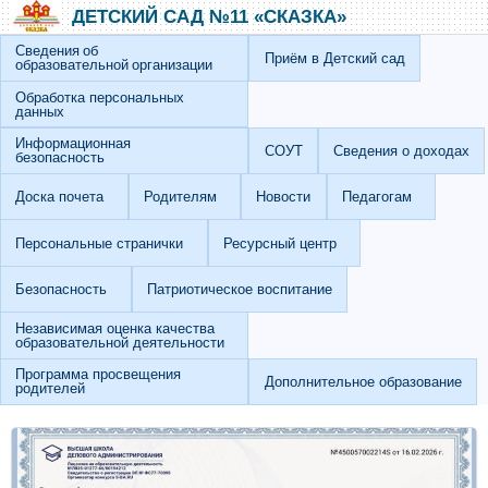
Перейти к основному содержанию
Skip to search
ДЕТСКИЙ САД №11 «СКАЗКА»
Сведения об
Приём в Детский сад
образовательной организации
Обработка персональных
данных
Информационная
СОУТ
Сведения о доходах
безопасность
Доска почета
Родителям
Новости
Педагогам
Персональные странички
Ресурсный центр
Безопасность
Патриотическое воспитание
Независимая оценка качества
образовательной деятельности
Программа просвещения
Дополнительное образование
родителей